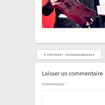
ARTICLE
PRÉCÉDENT :
RIVERHIN16BAISER4
PRÉCÉDENT
:
Laisser un commentaire
Commentaire
*