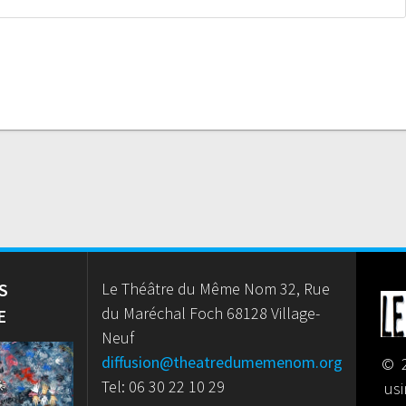
S
Le Théâtre du Même Nom 32, Rue
du Maréchal Foch 68128 Village-
E
Neuf
diffusion@theatredumemenom.org
© 2
Tel: 06 30 22 10 29
us