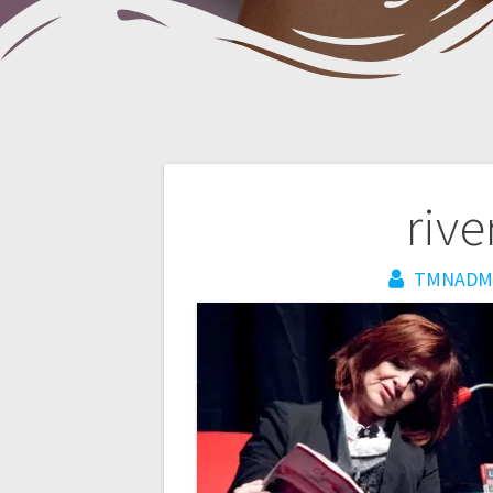
Navigation
riv
de
TMNADM
l’article