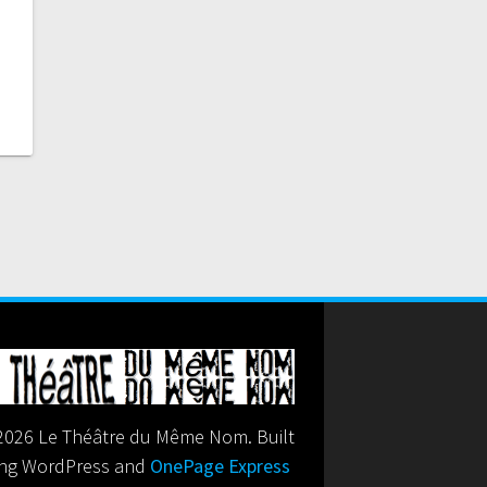
026 Le Théâtre du Même Nom. Built
ing WordPress and
OnePage Express