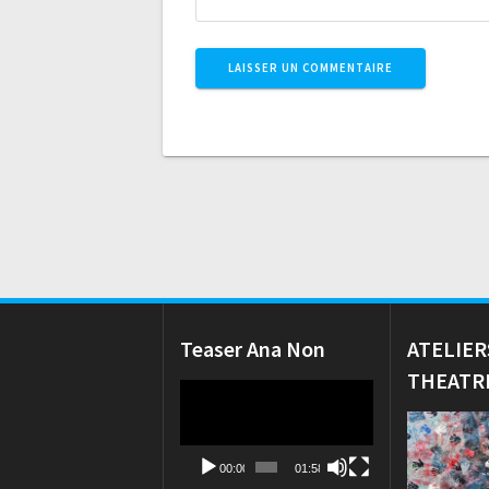
Teaser Ana Non
ATELIER
THEATR
Lecteur
vidéo
00:00
01:58