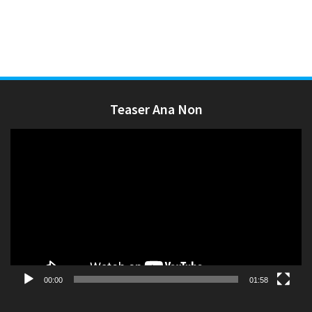
Teaser Ana Non
Lecteur
vidéo
00:00
01:58