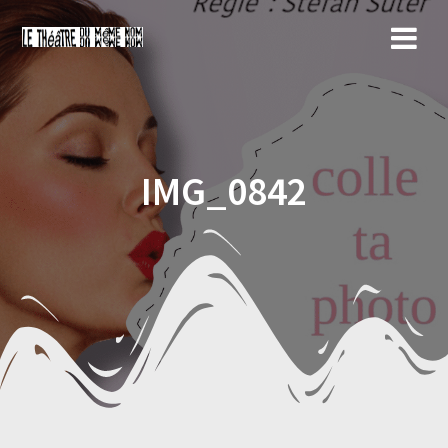
Skip
to
content
IMG_0842