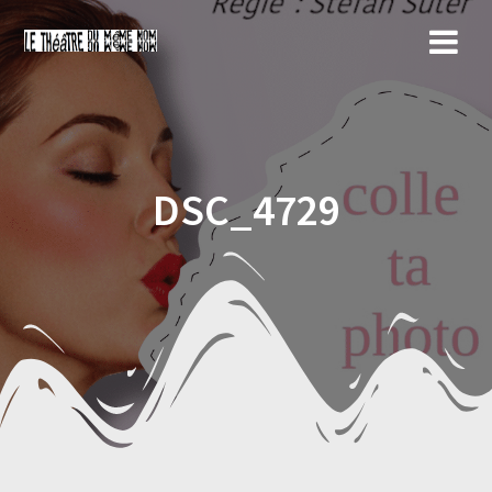
Skip
to
content
DSC_4729