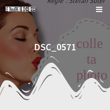
Skip
to
content
DSC_0571