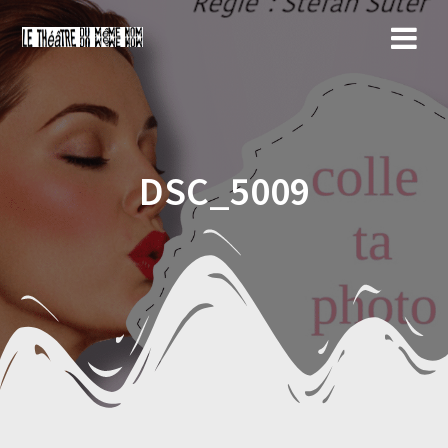
Skip
to
content
DSC_5009